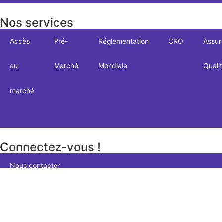
Nos services
Accès
Pré-
Réglementation
CRO
Assur
au
Marché
Mondiale
Quali
marché
Connectez-vous !
Nous contacter
INSCRIVEZ-VOUS POUR RECEVOIR DES NOUVELLES
©2025 Accel Group Tous droits réservés.